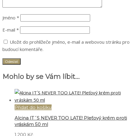
Jméno
*
E-mail
*
Uložit do prohlížeče jméno, e-mail a webovou stránku pro
budoucí komentáře.
Mohlo by se Vám líbit…
Přidat do košíku
Alcina IT´S NEVER TOO LATE! Pleťový krém proti
vráskám 50 ml
1.200
Kč