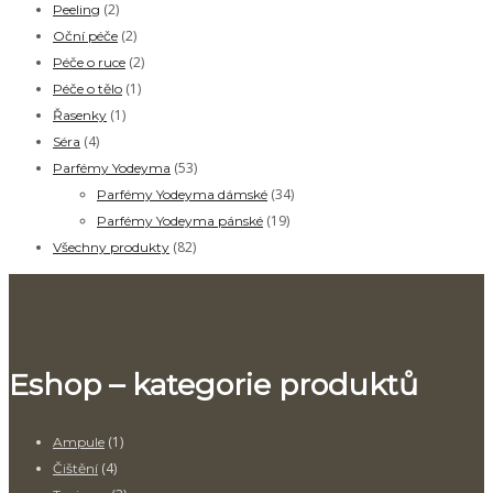
(2)
Peeling
(2)
Oční péče
(2)
Péče o ruce
(1)
Péče o tělo
(1)
Řasenky
(4)
Séra
(53)
Parfémy Yodeyma
(34)
Parfémy Yodeyma dámské
(19)
Parfémy Yodeyma pánské
(82)
Všechny produkty
Eshop – kategorie produktů
(1)
Ampule
(4)
Čištění