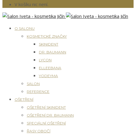
V košíku nic není.
O SALONU
KOSMETICKÉ ZNAČKY
SKINIDENT
DR. BAUMANN
LYCON
ELLEEBANA
YODEYMA
SALON
REFERENCE
OŠETŘENÍ
OŠETŘENÍ SKINIDENT
OŠETŘENÍ DR. BAUMANN
SPECIÁLNÍ OŠETŘENÍ
ŘASY OBOČÍ