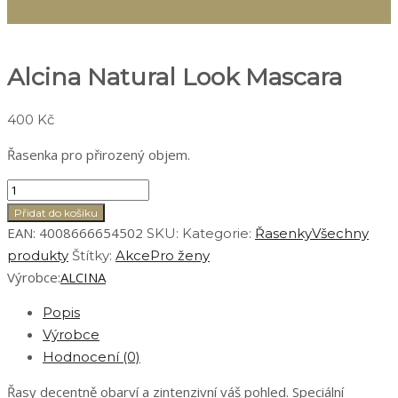
Alcina Natural Look Mascara
400
Kč
Řasenka pro přirozený objem.
Alcina
Natural
Přidat do košíku
Look
EAN:
4008666654502
SKU:
Kategorie:
Řasenky
Všechny
Mascara
produkty
Štítky:
Akce
Pro ženy
množství
Výrobce:
ALCINA
Popis
Výrobce
Hodnocení (0)
Řasy decentně obarví a zintenzivní váš pohled. Speciální