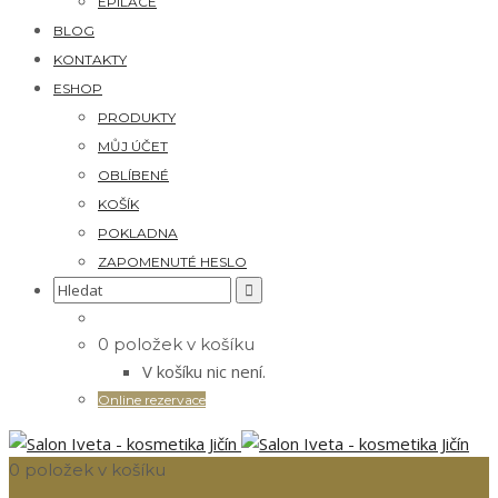
EPILACE
BLOG
KONTAKTY
ESHOP
PRODUKTY
MŮJ ÚČET
OBLÍBENÉ
KOŠÍK
POKLADNA
ZAPOMENUTÉ HESLO
Search
for:
0 položek v košíku
V košíku nic není.
Online rezervace
0 položek v košíku