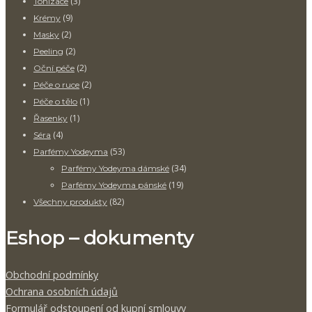
(3)
Tonizace
(9)
Krémy
(2)
Masky
(2)
Peeling
(2)
Oční péče
(2)
Péče o ruce
(1)
Péče o tělo
(1)
Řasenky
(4)
Séra
(53)
Parfémy Yodeyma
(34)
Parfémy Yodeyma dámské
(19)
Parfémy Yodeyma pánské
(82)
Všechny produkty
Eshop – dokumenty
Obchodní podmínky
Ochrana osobních údajů
Formulář odstoupení od kupní smlouvy