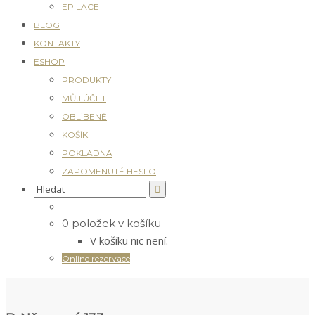
EPILACE
BLOG
KONTAKTY
ESHOP
PRODUKTY
MŮJ ÚČET
OBLÍBENÉ
KOŠÍK
POKLADNA
ZAPOMENUTÉ HESLO
Search
for:
0 položek v košíku
V košíku nic není.
Online rezervace