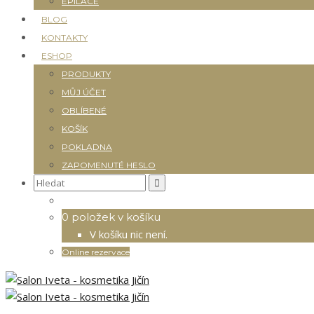
EPILACE
BLOG
KONTAKTY
ESHOP
PRODUKTY
MŮJ ÚČET
OBLÍBENÉ
KOŠÍK
POKLADNA
ZAPOMENUTÉ HESLO
Search
for:
0 položek v košíku
V košíku nic není.
Online rezervace