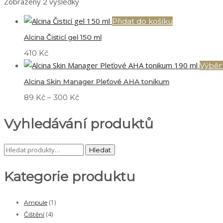
Zobrazeny 2 výsledky
Přidat do košíku
Alcina Čisticí gel 150 ml
410
Kč
Výběr
Alcina Skin Manager Pleťové AHA tonikum
Rozpětí
89
Kč
–
300
Kč
cen:
Vyhledávání produktů
89 Kč
až
300 Kč
Hledat:
Hledat
Kategorie produktu
(1)
Ampule
(4)
Čištění