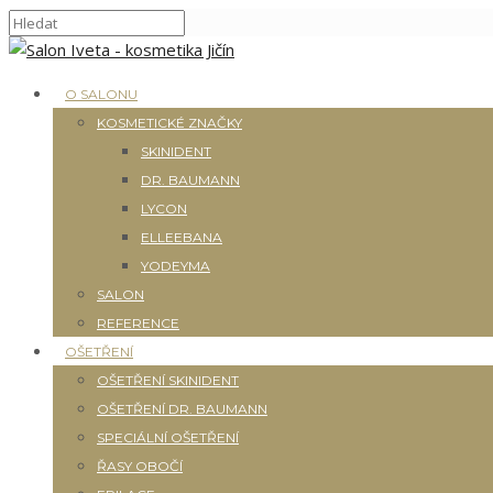
O SALONU
KOSMETICKÉ ZNAČKY
SKINIDENT
DR. BAUMANN
LYCON
ELLEEBANA
YODEYMA
SALON
REFERENCE
OŠETŘENÍ
OŠETŘENÍ SKINIDENT
OŠETŘENÍ DR. BAUMANN
SPECIÁLNÍ OŠETŘENÍ
ŘASY OBOČÍ