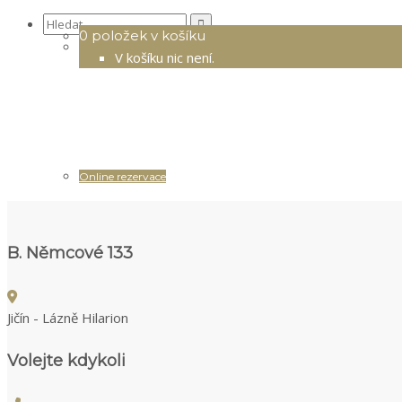
Search
0 položek v košíku
for:
V košíku nic není.
Online rezervace
B. Němcové 133
Jičín - Lázně Hilarion
Volejte kdykoli