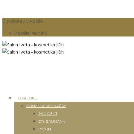
0 položek v košíku
V košíku nic není.
O SALONU
KOSMETICKÉ ZNAČKY
SKINIDENT
DR. BAUMANN
LYCON