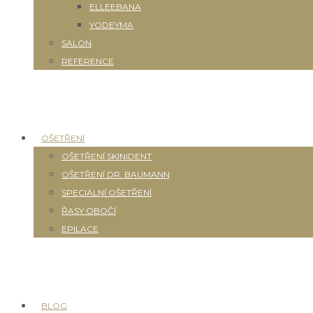
ELLEEBANA
YODEYMA
SALON
REFERENCE
OŠETŘENÍ
OŠETŘENÍ SKINIDENT
OŠETŘENÍ DR. BAUMANN
SPECIÁLNÍ OŠETŘENÍ
ŘASY OBOČÍ
EPILACE
BLOG